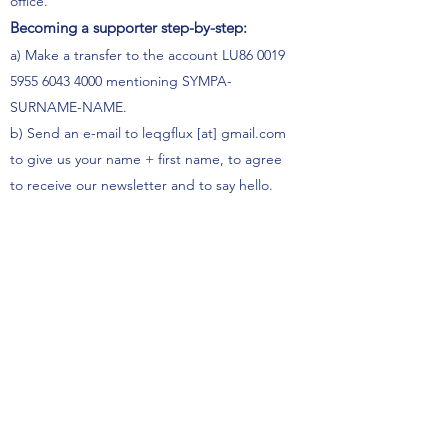
office.
Becoming a supporter step-by-step:
a) Make a transfer to the account LU86
0019
5955 6043 4000
mentioning SYMPA-
SURNAME-NAME.
b) Send an e-mail to leqgflux [at] gmail.com
to give us your name + first name, to agree
to receive our newsletter and to say hello.
2.
Generous people can also support us by
making a
donation
of their choice.
Make a donation step-by-step:
a) Make a transfer to the account LU86
0019
5955 6043 4000
mentioning DONATION-
SURNAME-NAME.
b) Send an e-mail to leqgflux [at] gmail.com
to let us know your first and last name, to
agree to receive our newsletter and to say