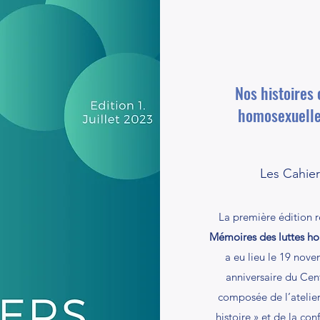
Nos histoires
homosexuelle
Les Cahier
La première édition r
Mémoires des luttes ho
a eu lieu le 19 nov
anniversaire du Ce
composée de l’atelier
histoire » et de la co