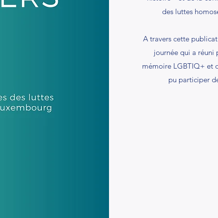
des luttes homos
A travers cette publica
journée qui a réuni
mémoire LGBTIQ+ et offr
pu participer d