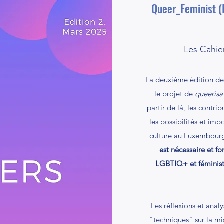
Queer_Feminist (I
Les Cahie
La deuxième édition d
le projet de
queerisa
partir de là, les contri
les possibilités et imp
culture au Luxembourg
est nécessaire et f
LGBTIQ+ et féministes
Les
réflexions et ana
"techniques" sur la mis