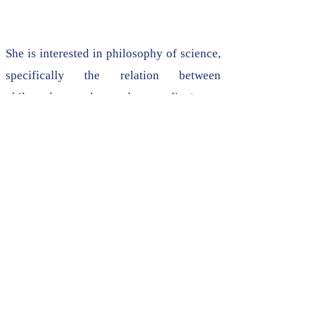
She is interested in philosophy of science,
specifically the relation between
philosophy and gender studies/queer
studies/feminism and contemporary
philosophy, primarily the work of Judith
Butler.
From 2018 – 2020 she worked as a
teacher (age group 12 – 18 <) and an
administrative workforce in the education
sector in Luxembourg. She currently
works as a trade union advisor.