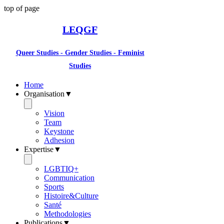
top of page
LEQGF
Queer Studies - Gender Studies - Feminist
Studies
Home
Organisation▼
Vision
Team
Keystone
Adhesion
Expertise▼
LGBTIQ+
Communication
Sports
Histoire&Culture
Santé
Methodologies
Publications▼